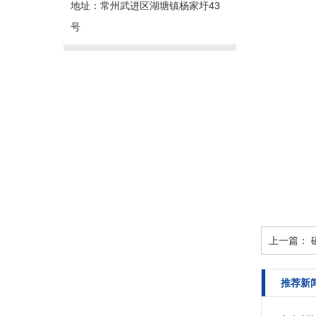
地址：常州武进区湖塘镇杨家圩43
号
上一篇：
推荐新