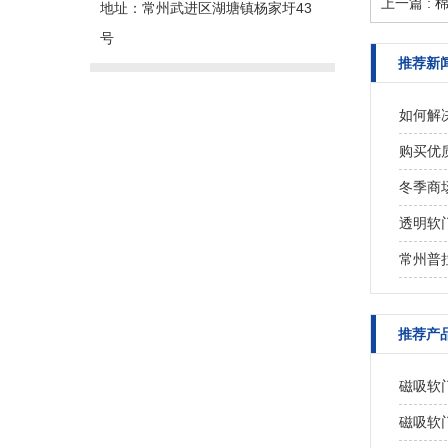
上一篇 :
地址：常州武进区湖塘镇杨家圩43
号
推荐新
如何解
购买优
冬季商
透明软
常州普
推荐产
磁吸软
磁吸软