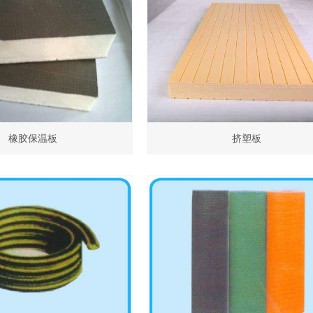
橡胶保温板
挤塑板