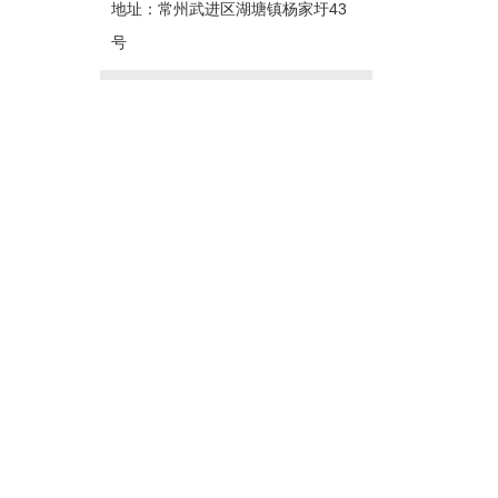
地址：常州武进区湖塘镇杨家圩43
号