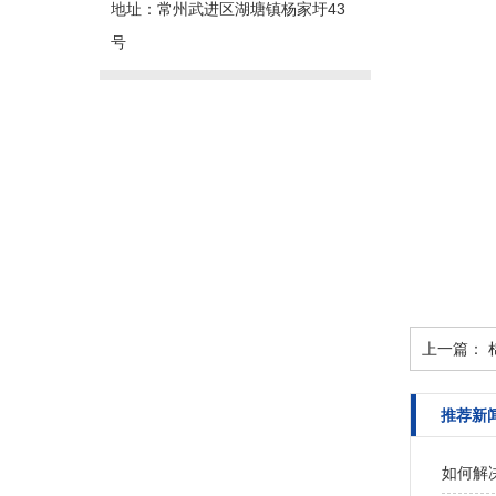
地址：常州武进区湖塘镇杨家圩43
号
上一篇：
推荐新
如何解