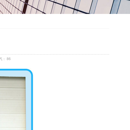
气：
86