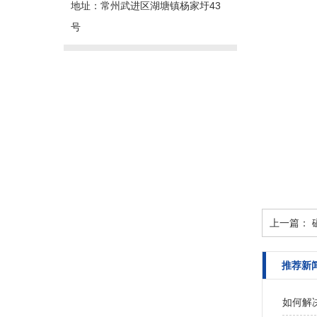
地址：常州武进区湖塘镇杨家圩43
号
上一篇：
推荐新
如何解